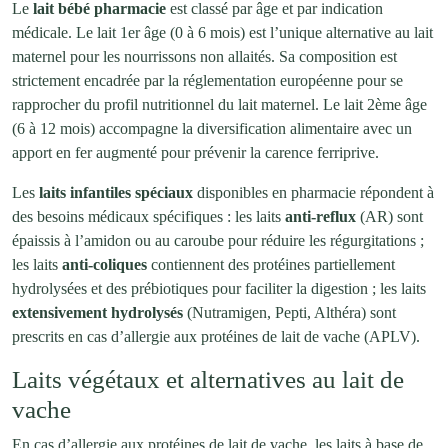
Le
lait bébé pharmacie
est classé par âge et par indication
médicale. Le lait 1er âge (0 à 6 mois) est l’unique alternative au lait
maternel pour les nourrissons non allaités. Sa composition est
strictement encadrée par la réglementation européenne pour se
rapprocher du profil nutritionnel du lait maternel. Le lait 2ème âge
(6 à 12 mois) accompagne la diversification alimentaire avec un
apport en fer augmenté pour prévenir la carence ferriprive.
Les
laits infantiles spéciaux
disponibles en pharmacie répondent à
des besoins médicaux spécifiques : les laits
anti-reflux
(AR) sont
épaissis à l’amidon ou au caroube pour réduire les régurgitations ;
les laits
anti-coliques
contiennent des protéines partiellement
hydrolysées et des prébiotiques pour faciliter la digestion ; les laits
extensivement hydrolysés
(Nutramigen, Pepti, Althéra) sont
prescrits en cas d’allergie aux protéines de lait de vache (APLV).
Laits végétaux et alternatives au lait de
vache
En cas d’allergie aux protéines de lait de vache, les laits à base de