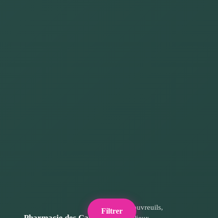
5 rue des Bouvreuils,
Filtrer
Pharmacie des Caps
50340 Les Pieux