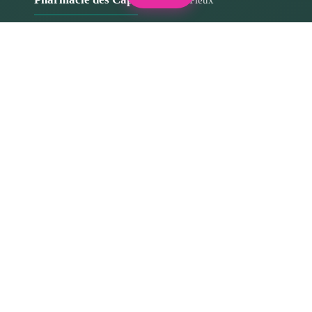
02 33 52 44 16
Qui sommes-nous ?
Filtrer les produits
Informations
Expédition & livraison
Réinitialiser
Voir les résultats
Politique de retour et de rétractation
Articles & Conseils
Foire aux questions
Contact
Informations légales