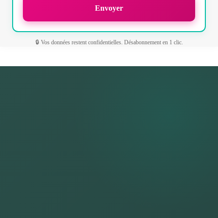
🔒 Vos données restent confidentielles. Désabonnement en 1 clic.