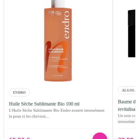
ALGOLO
ENDRO
Baume du L
Huile Sèche Sublimante Bio 100 ml
revitalisa
L'Huile Sèche Sublimante Bio Endro nourrit intensément
Un soin corp
la peau et les cheveux...
intensément e