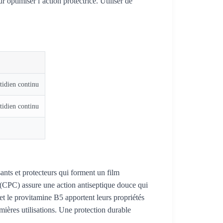
 optimiser l’action protectrice. Utiliser de
tidien continu
tidien continu
nts et protecteurs qui forment un film
 (CPC) assure une action antiseptique douce qui
a et le provitamine B5 apportent leurs propriétés
emières utilisations. Une protection durable