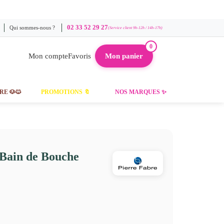
02 33 52 29 27
Qui sommes-nous ?
(Service client 9h-12h / 14h-17h)
0
Mon compte
Favoris
Mon panier
RE 🐶🐱
PROMOTIONS 🔖
NOS MARQUES ✨
 Bain de Bouche