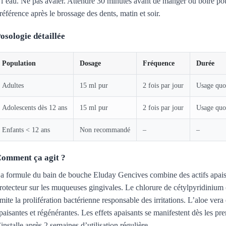
 l’eau. Ne pas avaler. Attendre 30 minutes avant de manger ou boire pour
référence après le brossage des dents, matin et soir.
osologie détaillée
Population
Dosage
Fréquence
Durée
Adultes
15 ml pur
2 fois par jour
Usage quo
Adolescents dès 12 ans
15 ml pur
2 fois par jour
Usage quo
Enfants < 12 ans
Non recommandé
–
–
omment ça agit ?
a formule du bain de bouche Eluday Gencives combine des actifs apaisa
rotecteur sur les muqueuses gingivales. Le chlorure de cétylpyridinium
imite la prolifération bactérienne responsable des irritations. L’aloe ver
paisantes et régénérantes. Les effets apaisants se manifestent dès les pr
’installe après 2 semaines d’utilisation régulière.