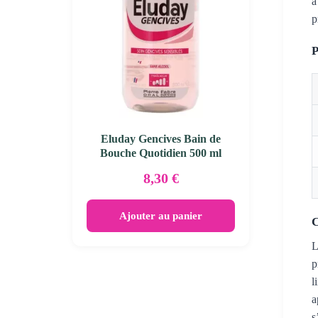
à
p
P
Eluday Gencives Bain de
Bouche Quotidien 500 ml
8,30
€
Ajouter au panier
C
L
p
l
a
s