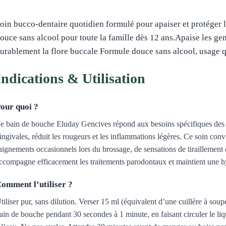
oin bucco-dentaire quotidien formulé pour apaiser et protéger l
ouce sans alcool pour toute la famille dès 12 ans.Apaise les gen
urablement la flore buccale Formule douce sans alcool, usage 
Indications & Utilisation
our quoi ?
e bain de bouche Eluday Gencives répond aux besoins spécifiques des gen
ingivales, réduit les rougeurs et les inflammations légères. Ce soin con
aignements occasionnels lors du brossage, de sensations de tiraillement 
ccompagne efficacement les traitements parodontaux et maintient une h
omment l’utiliser ?
tiliser pur, sans dilution. Verser 15 ml (équivalent d’une cuillère à so
ain de bouche pendant 30 secondes à 1 minute, en faisant circuler le li