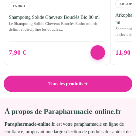
ARKOPH
ENDRO
Arkopharm
Shampoing Solide Cheveux Bouclés Bio 80 ml
ml
Le Shampoing Solide Cheveux Bouclés Endro nourrit,
Shampooing f
définit et discipline les boucles...
la chute des
7,90
€
11,90
€
Tous les produits
À propos de Parapharmacie-online.fr
Parapharmacie-online.fr
est votre parapharmacie en ligne de
confiance, proposant une large sélection de produits de santé et de