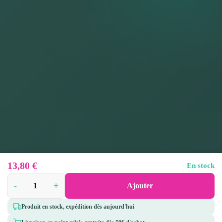
13,80
€
En stock
-
+
Ajouter
Produit en stock, expédition dès aujourd'hui