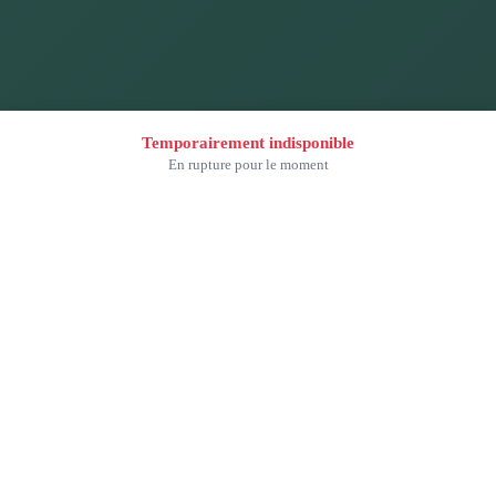
Temporairement indisponible
En rupture pour le moment
5 rue des Bouvreuils,
Pharmacie des Caps
50340 Les Pieux
02 33 52 44 16
Qui sommes-nous ?