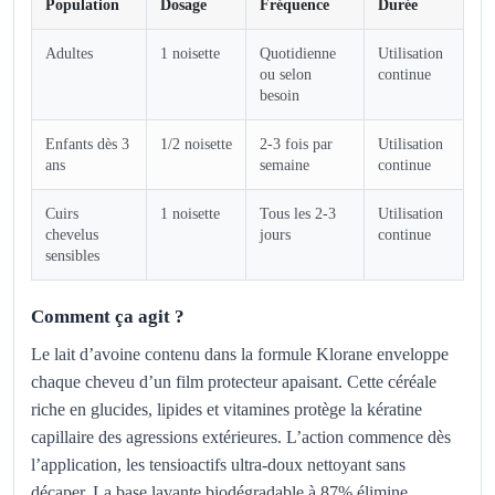
Population
Dosage
Fréquence
Durée
Adultes
1 noisette
Quotidienne
Utilisation
ou selon
continue
besoin
Enfants dès 3
1/2 noisette
2-3 fois par
Utilisation
ans
semaine
continue
Cuirs
1 noisette
Tous les 2-3
Utilisation
chevelus
jours
continue
sensibles
Comment ça agit ?
Le lait d’avoine contenu dans la formule Klorane enveloppe
chaque cheveu d’un film protecteur apaisant. Cette céréale
riche en glucides, lipides et vitamines protège la kératine
capillaire des agressions extérieures. L’action commence dès
l’application, les tensioactifs ultra-doux nettoyant sans
décaper. La base lavante biodégradable à 87% élimine