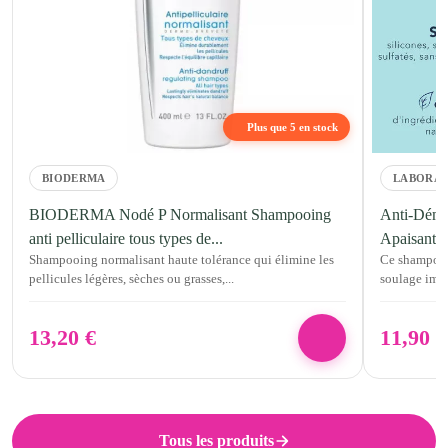
Plus que 5 en stock
BIODERMA
LABORAT
BIODERMA Nodé P Normalisant Shampooing
Anti-Déma
anti pelliculaire tous types de...
Apaisant 
Shampooing normalisant haute tolérance qui élimine les
Ce shampooi
pellicules légères, sèches ou grasses,...
soulage imm
13,20
€
11,90
€
Tous les produits