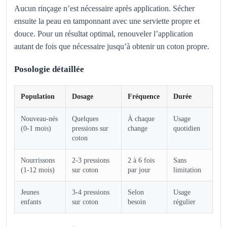
Aucun rinçage n’est nécessaire après application. Sécher
ensuite la peau en tamponnant avec une serviette propre et
douce. Pour un résultat optimal, renouveler l’application
autant de fois que nécessaire jusqu’à obtenir un coton propre.
Posologie détaillée
Population
Dosage
Fréquence
Durée
Nouveau-nés
Quelques
À chaque
Usage
(0-1 mois)
pressions sur
change
quotidien
coton
Nourrissons
2-3 pressions
2 à 6 fois
Sans
(1-12 mois)
sur coton
par jour
limitation
Jeunes
3-4 pressions
Selon
Usage
enfants
sur coton
besoin
régulier