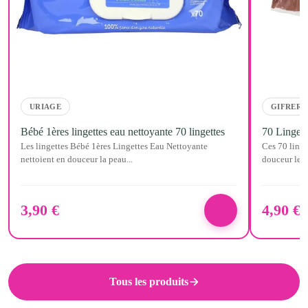
URIAGE
GIFRER
Bébé 1ères lingettes eau nettoyante 70 lingettes
70 Lingett
Les lingettes Bébé 1ères Lingettes Eau Nettoyante
Ces 70 linge
nettoient en douceur la peau...
douceur le vi
3,90
€
4,90
€
Tous les produits