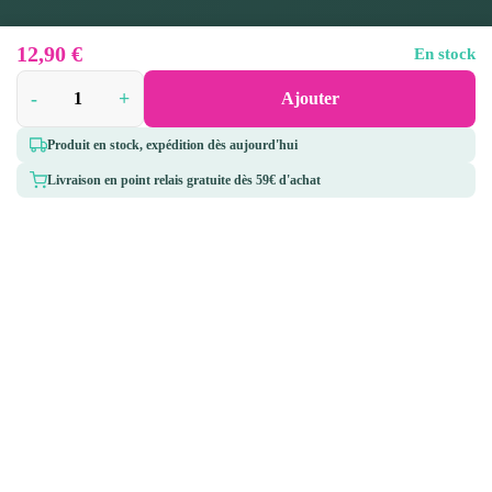
12,90
€
En stock
-
+
Ajouter
Produit en stock, expédition dès aujourd'hui
Livraison en point relais gratuite dès 59€ d'achat
5 rue des Bouvreuils,
Pharmacie des Caps
50340 Les Pieux
02 33 52 44 16
Qui sommes-nous ?
Informations