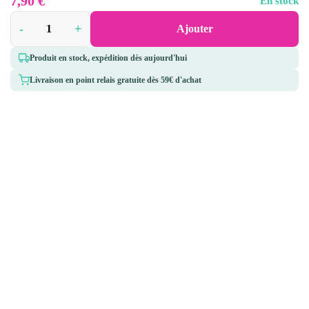
7,90
€
En stock
-
+
Ajouter
Produit en stock, expédition dès aujourd'hui
Livraison en point relais gratuite dès 59€ d'achat
5 rue des Bouvreuils,
Pharmacie des Caps
50340 Les Pieux
02 33 52 44 16
Qui sommes-nous ?
Informations
Expédition & livraison
Politique de retour et de rétractation