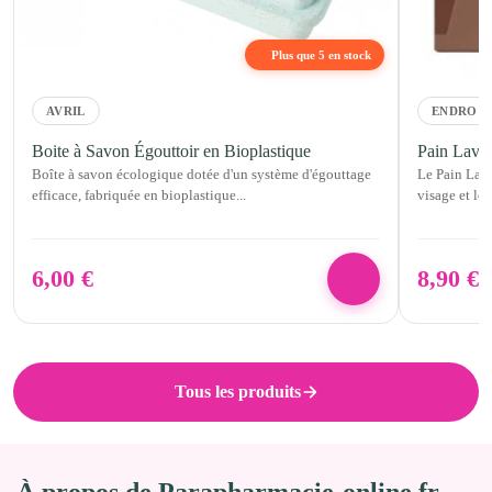
Plus que 5 en stock
AVRIL
ENDRO
Boite à Savon Égouttoir en Bioplastique
Pain Lava
Boîte à savon écologique dotée d'un système d'égouttage
Le Pain Lav
efficace, fabriquée en bioplastique...
visage et le 
6,00
€
8,90
€
Tous les produits