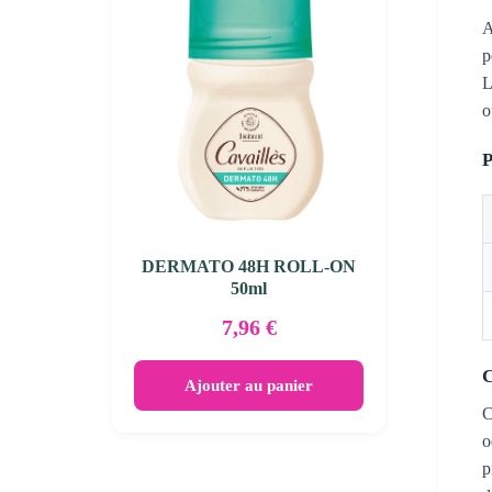
A
p
L
o
P
DERMATO 48H ROLL-ON
50ml
7,96
€
C
Ajouter au panier
C
o
p