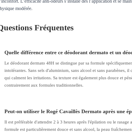
’inconfort. L’efficacité anti-odeurs s’installe dès l’application et se ma
hysique modérée.
Questions Fréquentes
Quelle différence entre ce déodorant dermato et un déo
Le déodorant dermato 48H se distingue par sa formule spécifiquemen
intolérantes. Sans sels d'aluminium, sans alcool et sans parabènes, il
qui calment les irritations. Sa texture est également plus douce et pén
contrairement aux formules traditionnelles.
Peut-on utiliser le Rogé Cavaillès Dermato après une ép
Il est préférable d'attendre 2 à 3 heures après l'épilation ou le rasag
formule est particulièrement douce et sans alcool, la peau fraîchement 