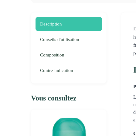
Description
D
h
Conseils d'utilisation
f
p
Composition
Contre-indication
P
Vous consultez
L
n
d
a
C