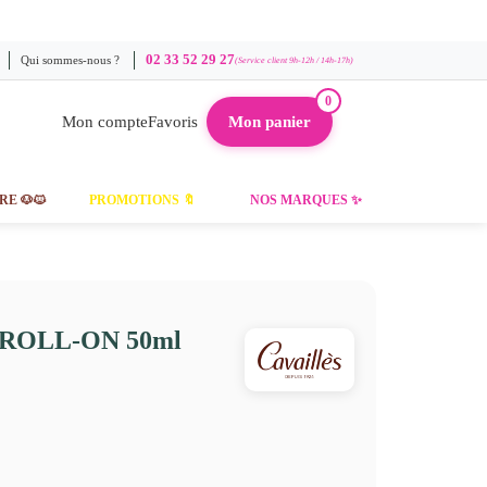
02 33 52 29 27
Qui sommes-nous ?
(Service client 9h-12h / 14h-17h)
0
Mon compte
Favoris
Mon panier
RE 🐶🐱
PROMOTIONS 🔖
NOS MARQUES ✨
ROLL-ON 50ml