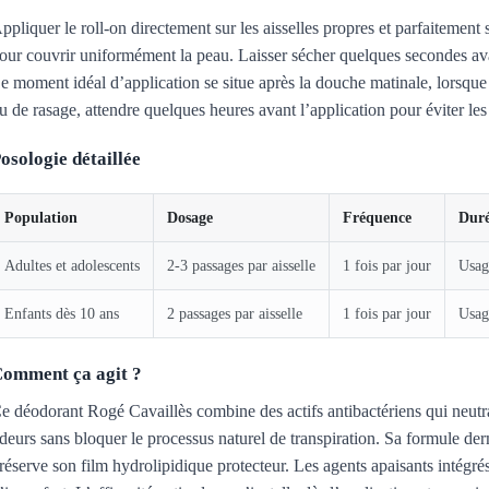
ppliquer le roll-on directement sur les aisselles propres et parfaitemen
our couvrir uniformément la peau. Laisser sécher quelques secondes avan
e moment idéal d’application se situe après la douche matinale, lorsque 
u de rasage, attendre quelques heures avant l’application pour éviter le
osologie détaillée
Population
Dosage
Fréquence
Dur
Adultes et adolescents
2-3 passages par aisselle
1 fois par jour
Usag
Enfants dès 10 ans
2 passages par aisselle
1 fois par jour
Usag
omment ça agit ?
e déodorant Rogé Cavaillès combine des actifs antibactériens qui neutra
deurs sans bloquer le processus naturel de transpiration. Sa formule de
réserve son film hydrolipidique protecteur. Les agents apaisants intégr