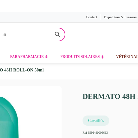
Contact
Expédition & livraison
PARAPHARMACIE 🧴
PRODUITS SOLAIRES ☀️
VÉTÉRINAI
O 48H ROLL-ON 50ml
DERMATO 48H 
Cavaillès
Ref
3596490006693