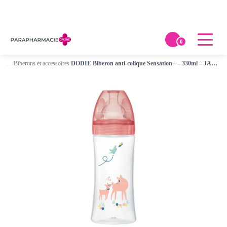
0
…
/
Biberons et accessoires
/
DODIE Biberon anti-colique Sensation+ – 330ml – JARDIN – +6 mois – tétine plate débit 3