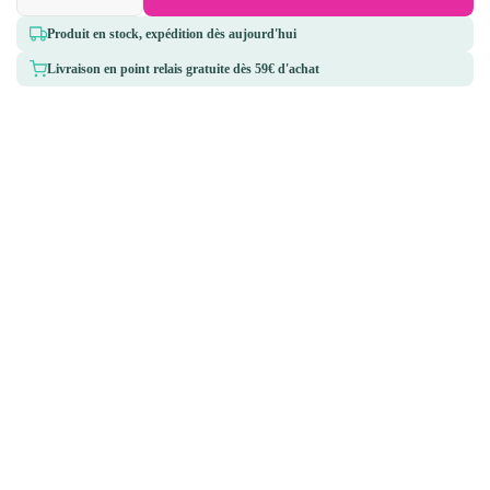
Produit en stock, expédition dès aujourd'hui
Livraison en point relais gratuite dès 59€ d'achat
5 rue des Bouvreuils,
Pharmacie des Caps
50340 Les Pieux
02 33 52 44 16
Qui sommes-nous ?
Informations
Expédition & livraison