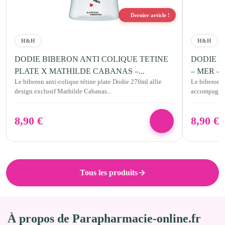
Dernier article !
H&H
H&H
DODIE BIBERON ANTI COLIQUE TETINE
DODIE Bib
PLATE X MATHILDE CABANAS –...
– MER – +
Le biberon anti-colique tétine plate Dodie 270ml allie
Le biberon 
design exclusif Mathilde Cabanas...
accompagne l
8,90
€
8,90
€
Tous les produits
À propos de Parapharmacie-online.fr