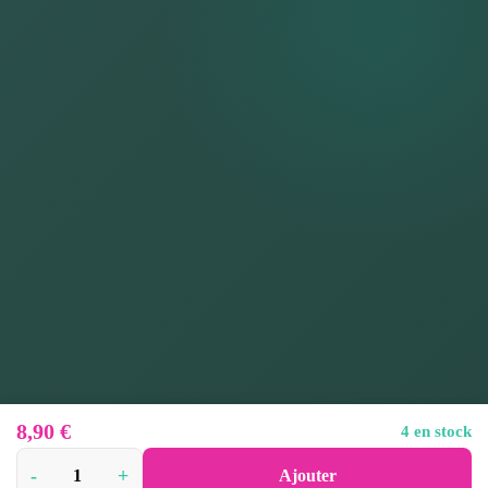
8,90
€
4 en stock
-
+
Ajouter