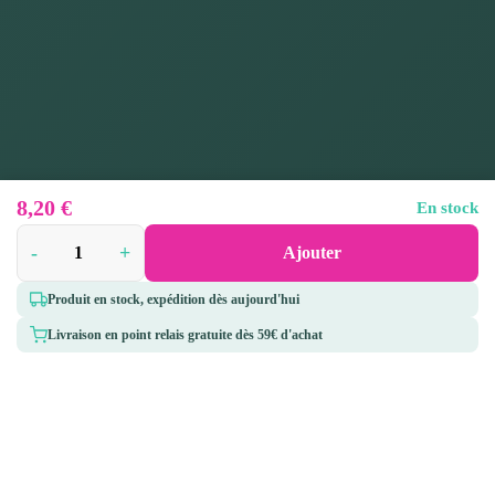
8,20
€
En stock
-
+
Ajouter
Produit en stock, expédition dès aujourd'hui
Livraison en point relais gratuite dès 59€ d'achat
5 rue des Bouvreuils,
Pharmacie des Caps
50340 Les Pieux