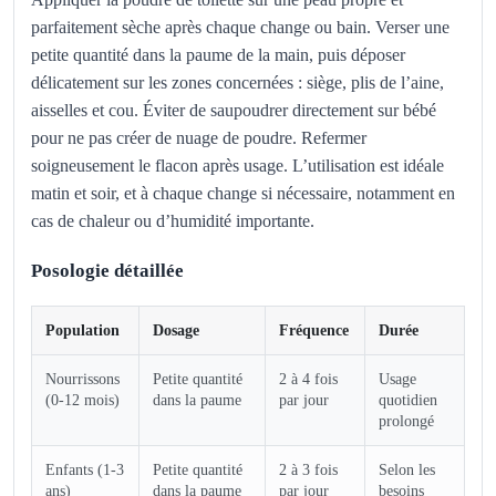
parfaitement sèche après chaque change ou bain. Verser une
petite quantité dans la paume de la main, puis déposer
délicatement sur les zones concernées : siège, plis de l’aine,
aisselles et cou. Éviter de saupoudrer directement sur bébé
pour ne pas créer de nuage de poudre. Refermer
soigneusement le flacon après usage. L’utilisation est idéale
matin et soir, et à chaque change si nécessaire, notamment en
cas de chaleur ou d’humidité importante.
Posologie détaillée
Population
Dosage
Fréquence
Durée
Nourrissons
Petite quantité
2 à 4 fois
Usage
(0-12 mois)
dans la paume
par jour
quotidien
prolongé
Enfants (1-3
Petite quantité
2 à 3 fois
Selon les
ans)
dans la paume
par jour
besoins