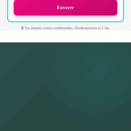
🔒 Vos données restent confidentielles. Désabonnement en 1 clic.