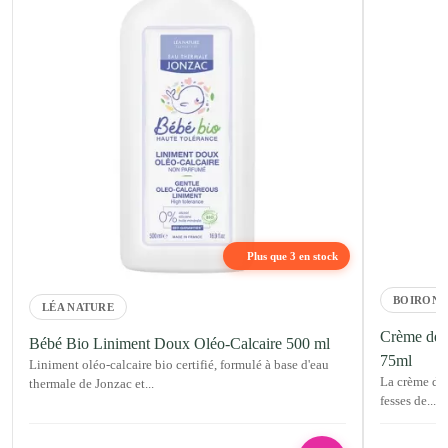
Plus que 3 en stock
BOIRON
LÉA NATURE
Crème de 
Bébé Bio Liniment Doux Oléo-Calcaire 500 ml
75ml
Liniment oléo-calcaire bio certifié, formulé à base d'eau
La crème de 
thermale de Jonzac et...
fesses de...